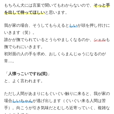
もちろん犬には言葉で聞いてもわからないので、
そっと手
を出して待ってほしい
と思います。
我が家の場合、そうしてもらえると
しい
が頭を押し付けに
いきます（笑）。
誰かが撫でられているとうらやましくなるのか、
シェル
も
撫でられにいきます。
初対面の人の手を求め、おしくらまんじゅうになるのが
常…。
「
人懐っこいですね(笑)
」
と、よく言われます。
ただし人間があまりにもぐいぐい触りに来ると、我が家の
場合
しいちゃん
が逃げ出します（ぐいぐい来る人間は苦
手）。向こうが引き気味だとむしろ近寄っていく、複雑な