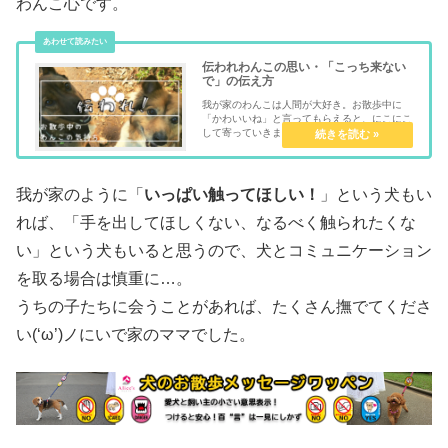
わんこ心です。
伝われわんこの思い・「こっち来ない
で」の伝え方
我が家のわんこは人間が大好き。お散歩中に
「かわいいね」と言ってもらえると、にこにこ
して寄っていきます。私もわんこ大好き。自分
が外を歩いているときに他のわんこを見つける
と、ついつい寄っていきたくなります。でも、
世の中には「近づいてほしくない！...
我が家のように「
いっぱい触ってほしい！
」という犬もい
れば、「手を出してほしくない、なるべく触られたくな
い」という犬もいると思うので、犬とコミュニケーション
を取る場合は慎重に…。
うちの子たちに会うことがあれば、たくさん撫でてくださ
い(‘ω’)ノにいで家のママでした。