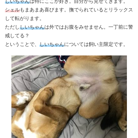
しいちゃん
は特にここが好き。自分から見せてきます。
シェル
もまあまあ喜びます。撫でられているとリラックス
して転がります。
ただし
しいちゃん
は外ではお腹をみせません。一丁前に警
戒してる？
ということで、
しいちゃん
については飼い主限定です。