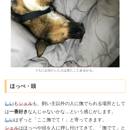
うちにお泊りした人は見たことあるかも。
ほっぺ・頭
しい
も
シェル
も、飼い主以外の人に撫でられる場所として
は
一番好き
なんじゃないかな…という感じがします。
しい
はずっと「ここ撫でて！」と寄ってきます。
シェル
はほっぺや頭を人に押し付けてきて、「撫でて」と