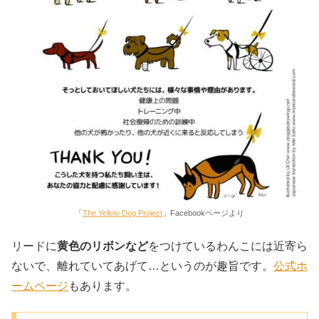
「
The Yellow Dog Project
」Facebookページより
リードに
黄色のリボンなど
をつけているわんこには近寄ら
ないで、離れていてあげて…というのが趣旨です。
公式ホ
ームページ
もあります。