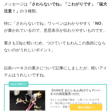
メッセージは
「さわらないでね」「こわがりです」「猛犬
注意！」
の３種類。
特に「さわらないでね」ワッペンはわかりやすく「
NO
」
が書かれているので、意思表示が伝わりやすいものです。
重さも13gと軽いため、つけていてもわんこの負担になら
ないのがうれしいポイント。
以前ハーネスの重さについて記事にしましたが、軽いアイ
テムはうれしいですね。
【ASHU】おじいわん向けウェアハー
ネスの決定版見つけた
犬といえば首輪で散歩、と思っていたのです
が、我が家は２頭ともダブルリード。初めから
ハーネス・首輪でお散歩していました。でもハ
ーネスっていろいろあって難しい…ということ