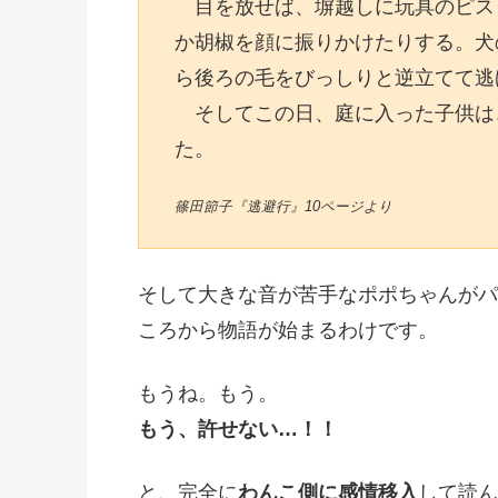
目を放せば、塀越しに玩具のピス
か胡椒を顔に振りかけたりする。犬
ら後ろの毛をびっしりと逆立てて逃
そしてこの日、庭に入った子供は
た。
篠田節子『逃避行』10ページより
そして大きな音が苦手なポポちゃんがパ
ころから物語が始まるわけです。
もうね。もう。
もう、許せない…！！
と、完全に
わんこ側に感情移入
して読ん