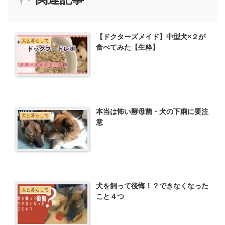
【ドクターズメイド】中型犬×２が
犬と暮らして
食べてみた【生粋】
本当は怖い酵母菌・犬の下痢に要注
犬と暮らして
意
犬を飼って後悔！？できなくなった
犬と暮らして
こと４つ