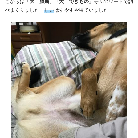
こからは「
犬 腫瘍
」「
犬 できもの
」等々のワードで調
べまくりました。
しい
はすやすや寝ていました。