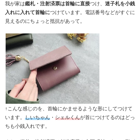
我が家は
鑑札・注射済票は首輪に直接
つけ、
迷子札を小銭
入れに入れて首輪に
つけています。電話番号などがすぐに
見えるのにちょっと抵抗があって。
↑こんな感じのを、首輪にかませるような形にしてつけて
います。
しいちゃん
・
シェルくん
が首につけてるのはどっ
ちも小銭入れです。