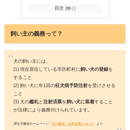
目次
飼い主の義務って？
犬の飼い主には、
(1) 現在居住している市区町村に
飼い犬の登録
を
すること
(2) 飼い犬に年1回の
狂犬病予防注射
を受けさせる
こと
(3) 犬の
鑑札
と
注射済票
を
飼い犬に装着
すること
が法律により義務付けられています。
厚生労働省ホームページ「
犬の鑑札、注射済票について
」より