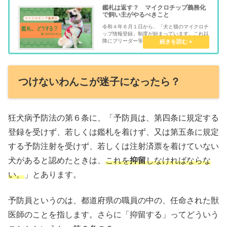
鑑札は返す？ マイクロチップ義務化
で飼い主がやるべきこと
令和４年６月１日から、「犬と猫のマイクロチ
ップ情報登録」制度が始まっています。これ以
降にブリーダー等からわんこ・にゃんこをお迎
えした場合、すでにマイクロチップは挿入済
み。飼い主さんは、環境省が運営するサイトで
情報の登録をする必要があります。...
つけないわんこが迷子になったら？
狂犬病予防法の第６条に、「予防員は、第四条に規定する
登録を受けず、若しくは鑑札を着けず、又は第五条に規定
する予防注射を受けず、若しくは注射済票を着けていない
犬があると認めたときは、
これを
抑留
しなければならな
い。
」とあります。
予防員というのは、都道府県の職員の中の、任命された獣
医師のことを指します。さらに「抑留する」ってどういう