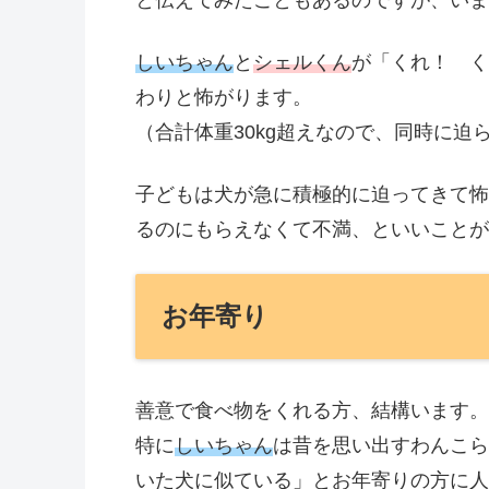
しいちゃん
と
シェルくん
が「くれ！ く
わりと怖がります。
（合計体重30kg超えなので、同時に迫
子どもは犬が急に積極的に迫ってきて怖
るのにもらえなくて不満、といいことが
お年寄り
善意で食べ物をくれる方、結構います。
特に
しいちゃん
は昔を思い出すわんこら
いた犬に似ている」とお年寄りの方に人