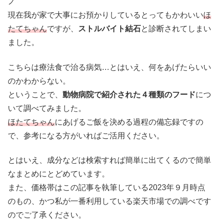
ノ
現在我が家で大事にお預かりしているとってもかわいい
ほ
たてちゃん
ですが、
ストルバイト結石
と診断されてしまい
ました。
こちらは療法食で治る病気…とはいえ、何をあげたらいい
のかわからない。
ということで、
動物病院で紹介された４種類のフード
につ
いて調べてみました。
ほたてちゃん
にあげるご飯を決める過程の備忘録ですの
で、参考になる方がいればご活用ください。
とはいえ、成分などは検索すれば簡単に出てくるので簡単
なまとめにとどめています。
また、価格帯はこの記事を執筆している2023年９月時点
のもの、かつ私が一番利用している楽天市場での調べです
のでご了承ください。