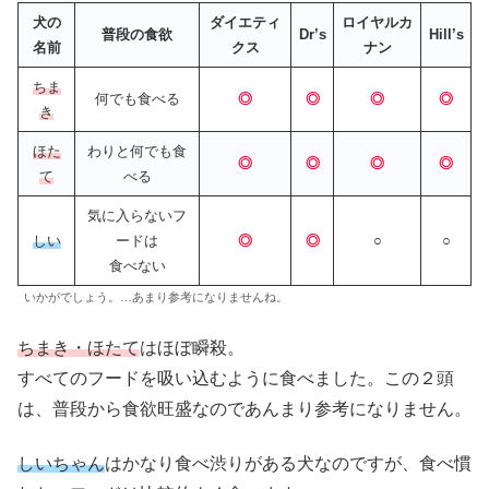
犬の
ダイエティ
ロイヤルカ
普段の食欲
Dr’s
Hill’s
名前
クス
ナン
ちま
何でも食べる
◎
◎
◎
◎
き
ほた
わりと何でも食
◎
◎
◎
◎
て
べる
気に入らないフ
しい
ードは
◎
◎
○
○
食べない
いかがでしょう。…あまり参考になりませんね。
ちまき・ほたて
はほぼ瞬殺。
すべてのフードを吸い込むように食べました。この２頭
は、普段から食欲旺盛なのであんまり参考になりません。
しいちゃん
はかなり食べ渋りがある犬なのですが、食べ慣