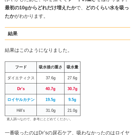
最初の10gからどれだけ増えたか
で、
どのくらい水を吸っ
たか
がわかります。
結果
結果はこのようになりました。
フード
吸水後の重さ
吸水量
ダイエティクス
37.6g
27.6g
Dr’s
40.7g
30.7g
ロイヤルカナン
19.5g
9.5g
Hill’s
31.0g
21.0g
素人調べなので、参考にとどめてください。
一番吸ったのはDr’sの尿石ケア、吸わなかったのはロイヤ