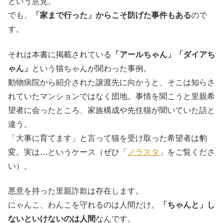
という意見。
でも、
「家まで行った」からこそ防げた事件もある
ので
す。
それは本書に掲載されている
「アールちゃん」「ダイアち
ゃん」
という猫ちゃんが関わった事例。
動物病院から紹介された譲渡先に向かうと、そこは知らさ
れていたマンションではなく団地。事情を聞こうと里親希
望者に会ったところ、家族構成や先住猫が聞いていた話と
違う。
「大事に育てます」と言って猫を受け取った希望者は豹
変。実は…というケース（ぜひ「
ノラスタ
」をご覧くださ
い）。
悪意を持った里親詐欺は存在します。
にゃんこ、わんこを守れるのは人間だけ。
「ちゃんと」し
ないといけないのは人間
なんです。