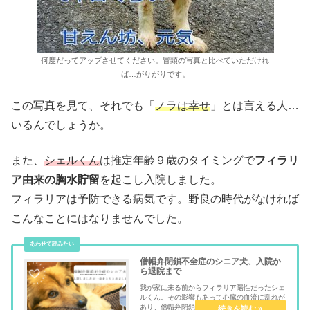
何度だってアップさせてください。冒頭の写真と比べていただけれ
ば…がりがりです。
この写真を見て、それでも「
ノラは幸せ
」とは言える人…
いるんでしょうか。
また、
シェルくん
は推定年齢９歳のタイミングで
フィラリ
ア由来の胸水貯留
を起こし入院しました。
フィラリアは予防できる病気です。野良の時代がなければ
こんなことにはなりませんでした。
僧帽弁閉鎖不全症のシニア犬、入院か
ら退院まで
我が家に来る前からフィラリア陽性だったシェ
ルくん。その影響もあって心臓の血流に乱れが
あり、僧帽弁閉鎖不全症と診断を受けていまし