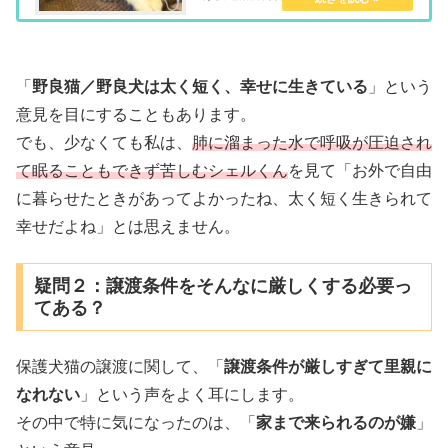
た。実は先日、胸水・肺水が溜まり一時危険な
状態となっていました。当時は「余命はどうな
るのか」「予後はどうなのか」が...
「
野良猫／野良犬は太く短く、幸せに生きている
」という
意見を目にすることもあります。
でも、少なくても私は、
肺に溜まった水で呼吸が圧迫され
て眠ることもできず苦しむシェルくん
を見て「お外で自由
に暮らせたときがあってよかったね、太く短く生きられて
幸せだよね」とは思えません。
疑問２：譲渡条件をそんなに厳しくする必要っ
てある？
保護犬猫の譲渡に関して、「
譲渡条件が厳しすぎて里親に
なれない
」という声をよく耳にします。
その中で特に気になったのは、「
家まで来られるのが嫌
」