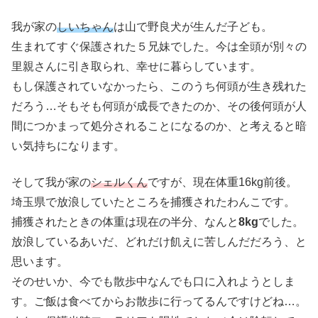
我が家の
しいちゃん
は山で野良犬が生んだ子ども。
生まれてすぐ保護された５兄妹でした。今は全頭が別々の
里親さんに引き取られ、幸せに暮らしています。
もし保護されていなかったら、このうち何頭が生き残れた
だろう…そもそも何頭が成長できたのか、その後何頭が人
間につかまって処分されることになるのか、と考えると暗
い気持ちになります。
そして我が家の
シェルくん
ですが、現在体重16kg前後。
埼玉県で放浪していたところを捕獲されたわんこです。
捕獲されたときの体重は現在の半分、なんと
8kg
でした。
放浪しているあいだ、どれだけ飢えに苦しんだだろう、と
思います。
そのせいか、今でも散歩中なんでも口に入れようとしま
す。ご飯は食べてからお散歩に行ってるんですけどね…。