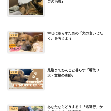
ごの毛布』
幸せに暮らすための『犬の老いじた
犬と本
く』を考えよう
最期までわんこと暮らす『看取り
犬と本
犬・文福の奇跡』
あなたならどうする？『逃避行』か
犬と本