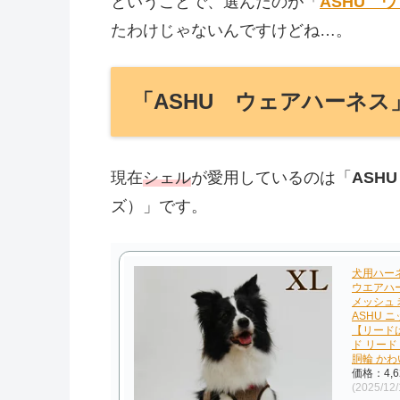
ということで、選んだのが「
ASHU 
たわけじゃないんですけどね…。
「ASHU ウェアハーネ
現在
シェル
が愛用しているのは「
ASH
ズ）」です。
犬用ハーネ
ウエアハ
メッシュ 
ASHU 
【リード
ド リード
胴輪 かわ
価格：4,
(2025/12