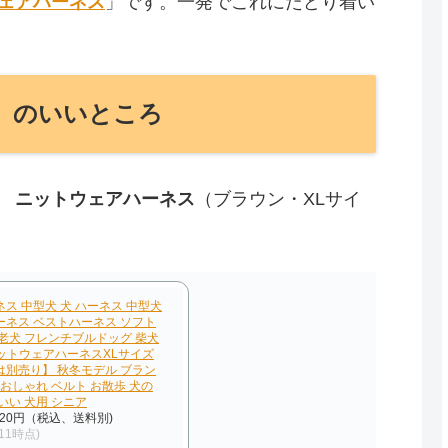
ウェアハーネス
」です。一発でこれにたどり着い
ス」のいいところ
U ニットウェアハーネス
（ブラウン・XLサイ
ス 中型犬 犬 ハーネス 中型犬
ーネス ベストハーネス ソフト
老犬 フレンチブルドッグ 柴犬
ニットウェアハーネスXLサイズ
は別売り】 秋冬モデル ブラン
 おしゃれ ベルト お散歩 犬の
いい 犬用 シニア
620円（税込、送料別)
/11時点)