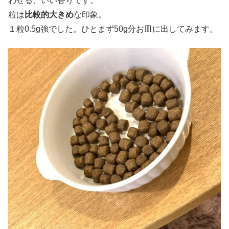
わせる、いい香りです。
粒は
比較的大きめ
な印象。
１粒0.5g強でした。ひとまず50g分お皿に出してみます。