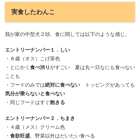
実食したわんこ
我が家の中型犬２頭、食に関しては以下のような感じ。
エントリーナンバー１．しい
・８歳（オス）こげ茶色
・とにかく
食べ渋り
がすごい 夏は丸一日なにも食べない
ことも
・フードのみでは
絶対に食べない
トッピングがあっても
気分が乗らないと食べない
・同じフードはすぐ
飽きる
エントリーナンバー２．ちまき
・４歳（メス）クリーム色
・
食欲旺盛
、野菜以外はだいたい食べる