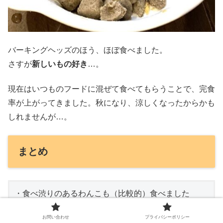
バーキングヘッズのほう、ほぼ食べました。
さすが
新しいもの好き
…。
現在はいつものフードに混ぜて食べてもらうことで、完食
率が上がってきました。秋になり、涼しくなったからかも
しれませんが…。
まとめ
・食べ渋りのあるわんこも（比較的）食べました
・食べるのが大好きなわんこは喜んで食べました
お問い合わせ
プライバシーポリシー
・飽きっぽいわんこはいつものフードに混ぜてあげる